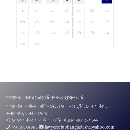
৯
১০
১১
১২
১৩
১৪
১৫
১৬
১৭
১৮
১৯
২০
২১
২২
২৩
২৪
২৫
২৬
২৭
২৮
২৯
৩০
৩১
সম্পাদক : অ্যাডভোকেট বদরুল হাসান কচি
সম্পাদকীয় কার্যালয়: বাড়ি- ১৫১, (২য় তলা) ১/বি, লেক সার্কাস,
কলাবাগান, ঢাকা – ১২০৫।
© ২০২৩ সর্বস্বত্ব সংরক্ষিত । ল’ ইয়ার্স ক্লাব বাংলাদেশ.কম
০১৮১৯৪২৫৪৯৮
lawyersclubbangladesh@yahoo.com