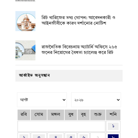
রিট খারিজের তথ্য গোপন: আবেদনকারী ও
আইনজীবীকে কারণ দর্শানোর নোটিশ
রাজনৈতিক বিবেচনায় অ‍্যাটর্নি অফিসে ২৬৫
জনের নিয়োগের বৈধতা চ্যালেঞ্জ করে রিট
আর্কাইভ অনুসন্ধান
রবি
সোম
মঙ্গল
বুধ
বৃহ
শুক্র
শনি
১
২
৩
৪
৫
৬
৭
৮