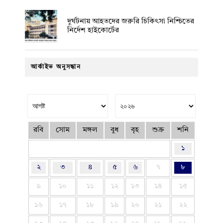
দুর্ঘটনায় আহতদের জরুরি চিকিৎসা নিশ্চিতের
নির্দেশ হাইকোর্টের
আর্কাইভ অনুসন্ধান
রবি
সোম
মঙ্গল
বুধ
বৃহ
শুক্র
শনি
১
২
৩
৪
৫
৬
৭
৮
৯
১০
১১
১২
১৩
১৪
১৫
১৬
১৭
১৮
১৯
২০
২১
২২