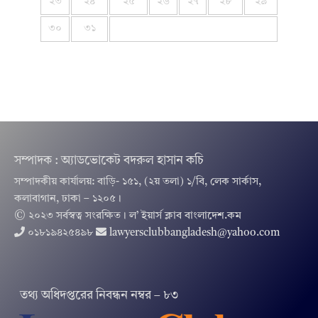
২৩
২৪
২৫
২৬
২৭
২৮
২৯
৩০
৩১
সম্পাদক : অ্যাডভোকেট বদরুল হাসান কচি
সম্পাদকীয় কার্যালয়: বাড়ি- ১৫১, (২য় তলা) ১/বি, লেক সার্কাস,
কলাবাগান, ঢাকা – ১২০৫।
© ২০২৩ সর্বস্বত্ব সংরক্ষিত । ল’ ইয়ার্স ক্লাব বাংলাদেশ.কম
০১৮১৯৪২৫৪৯৮
lawyersclubbangladesh@yahoo.com
তথ‌্য অ‌ধিদপ্ত‌রের নিবন্ধন নম্বর – ৮৩