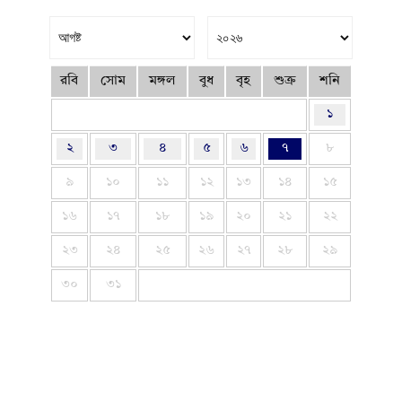
রবি
সোম
মঙ্গল
বুধ
বৃহ
শুক্র
শনি
১
২
৩
৪
৫
৬
৭
৮
৯
১০
১১
১২
১৩
১৪
১৫
১৬
১৭
১৮
১৯
২০
২১
২২
২৩
২৪
২৫
২৬
২৭
২৮
২৯
৩০
৩১