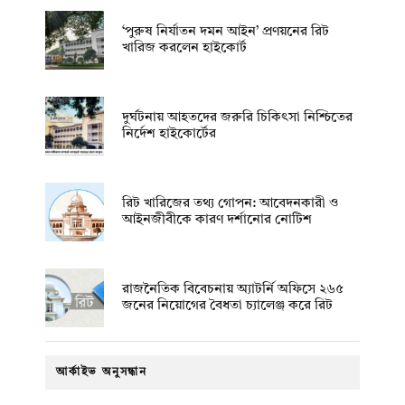
‘পুরুষ নির্যাতন দমন আইন’ প্রণয়নের রিট
খারিজ করলেন হাইকোর্ট
দুর্ঘটনায় আহতদের জরুরি চিকিৎসা নিশ্চিতের
নির্দেশ হাইকোর্টের
রিট খারিজের তথ্য গোপন: আবেদনকারী ও
আইনজীবীকে কারণ দর্শানোর নোটিশ
রাজনৈতিক বিবেচনায় অ‍্যাটর্নি অফিসে ২৬৫
জনের নিয়োগের বৈধতা চ্যালেঞ্জ করে রিট
আর্কাইভ অনুসন্ধান