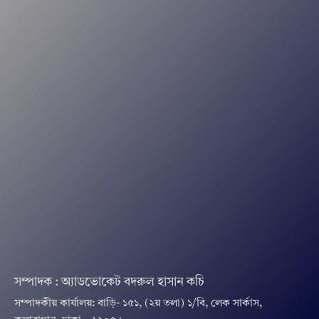
সম্পাদক : অ্যাডভোকেট বদরুল হাসান কচি
সম্পাদকীয় কার্যালয়: বাড়ি- ১৫১, (২য় তলা) ১/বি, লেক সার্কাস,