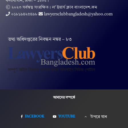
কলাবাগান, ঢাকা – ১২০৫।
© ২০২৩ সর্বস্বত্ব সংরক্ষিত । ল’ ইয়ার্স ক্লাব বাংলাদেশ.কম
০১৮১৯৪২৫৪৯৮
lawyersclubbangladesh@yahoo.com
তথ‌্য অ‌ধিদপ্ত‌রের নিবন্ধন নম্বর – ৮৩
আমাদের সম্পর্কে
FACEBOOK
YOUTUBE
উপরে যান