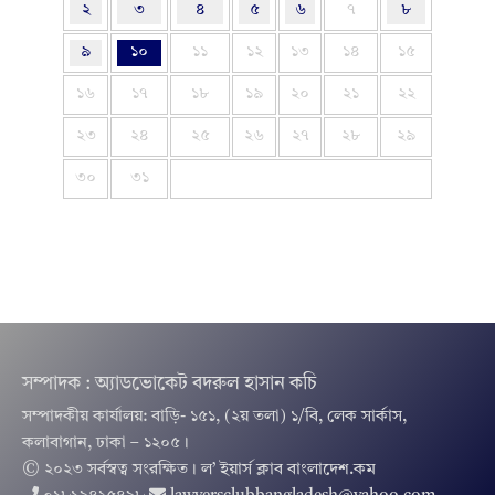
২
৩
৪
৫
৬
৭
৮
৯
১০
১১
১২
১৩
১৪
১৫
১৬
১৭
১৮
১৯
২০
২১
২২
২৩
২৪
২৫
২৬
২৭
২৮
২৯
৩০
৩১
সম্পাদক : অ্যাডভোকেট বদরুল হাসান কচি
সম্পাদকীয় কার্যালয়: বাড়ি- ১৫১, (২য় তলা) ১/বি, লেক সার্কাস,
কলাবাগান, ঢাকা – ১২০৫।
© ২০২৩ সর্বস্বত্ব সংরক্ষিত । ল’ ইয়ার্স ক্লাব বাংলাদেশ.কম