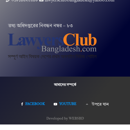
০১৮১৯৪২৫৪৯৮
lawyersclubbangladesh@yahoo.com
তথ‌্য অ‌ধিদপ্ত‌রের নিবন্ধন নম্বর – ৮৩
আমাদের সম্পর্কে
FACEBOOK
YOUTUBE
উপরে যান
Developed by WEBSBD