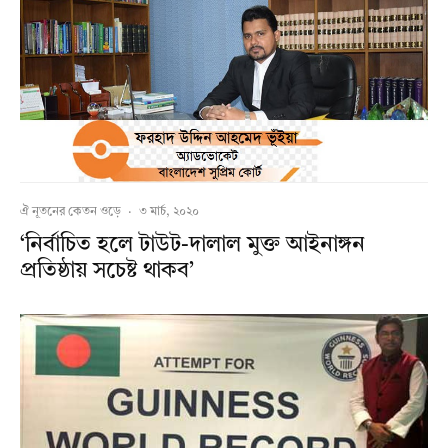
ঐ নূতনের কেতন ওড়ে
·
৩ মার্চ, ২০২০
‘নির্বাচিত হলে টাউট-দালাল মুক্ত আইনাঙ্গন
প্রতিষ্ঠায় সচেষ্ট থাকব’