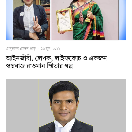
ঐ নূতনের কেতন ওড়ে
·
১৫ জুন, ২০২২
আইনজীবী, লেখক, লাইফকোচ ও একজন
স্বপ্নবাজ রাওমান স্মিতার গল্প