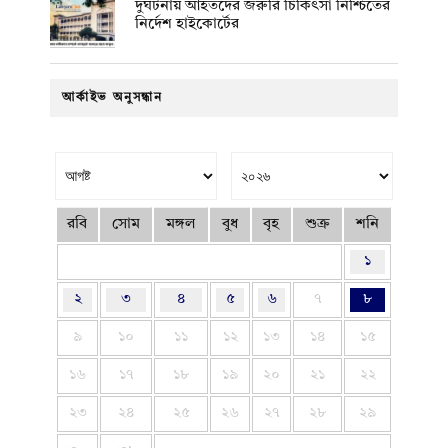
দুর্ঘটনায় আহতদের জরুরি চিকিৎসা নিশ্চিতের
নির্দেশ হাইকোর্টের
আর্কাইভ অনুসন্ধান
রবি
সোম
মঙ্গল
বুধ
বৃহ
শুক্র
শনি
১
২
৩
৪
৫
৬
৭
৮
৯
১০
১১
১২
১৩
১৪
১৫
১৬
১৭
১৮
১৯
২০
২১
২২
২৩
২৪
২৫
২৬
২৭
২৮
২৯