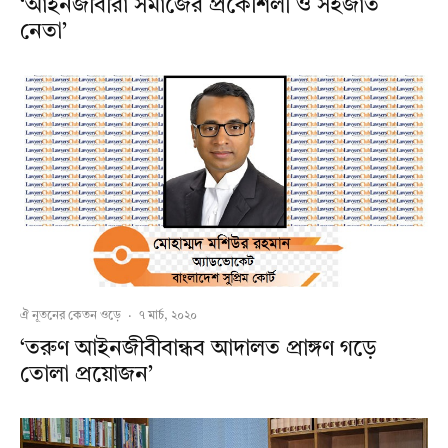
‘আইনজীবীরা সমাজের প্রকৌশলী ও সহজাত
নেতা’
ঐ নূতনের কেতন ওড়ে
·
৭ মার্চ, ২০২০
‘তরুণ আইনজীবীবান্ধব আদালত প্রাঙ্গণ গড়ে
তোলা প্রয়োজন’