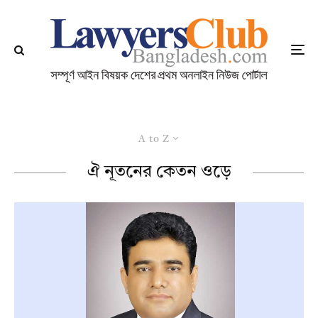
A to Z
ঐ নূতনের কেতন ওড়ে