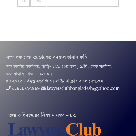
৩০
৩১
সম্পাদক : অ্যাডভোকেট বদরুল হাসান কচি
সম্পাদকীয় কার্যালয়: বাড়ি- ১৫১, (২য় তলা) ১/বি, লেক সার্কাস,
কলাবাগান, ঢাকা – ১২০৫।
© ২০২৩ সর্বস্বত্ব সংরক্ষিত । ল’ ইয়ার্স ক্লাব বাংলাদেশ.কম
০১৮১৯৪২৫৪৯৮
lawyersclubbangladesh@yahoo.com
তথ‌্য অ‌ধিদপ্ত‌রের নিবন্ধন নম্বর – ৮৩