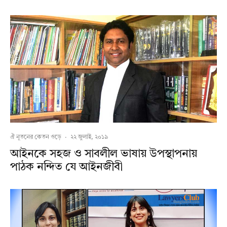
ঐ নূতনের কেতন ওড়ে
·
২২ জুলাই, ২০১৯
আইনকে সহজ ও সাবলীল ভাষায় উপস্থাপনায়
পাঠক নন্দিত যে আইনজীবী